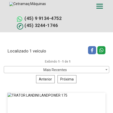
Pular
Filtrar busca
Limpar filtros
para
o
conteúdo
(45) 9 9134-4752
(45) 3244-1746
Localizado 1 veículo
Exibindo
1
-
1
de
1
Mais Recentes
Anterior
Próxima