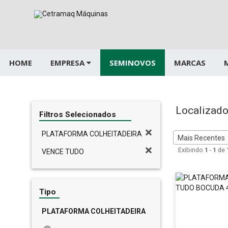
Pular
para
o
conteúdo
HOME
EMPRESA
SEMINOVOS
MARCAS
Localizado
Filtros Selecionados
PLATAFORMA COLHEITADEIRA
Mais Recentes
Exibindo
1
-
1
de
VENCE TUDO
Tipo
PLATAFORMA COLHEITADEIRA